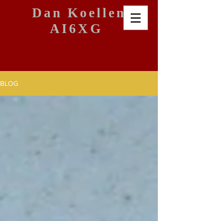
Dan Koellen
AI6XG
BLOG